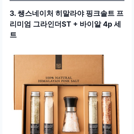
3. 쌩스네이처 히말라야 핑크솔트 프
리미엄 그라인더ST + 바이알 4p 세
트